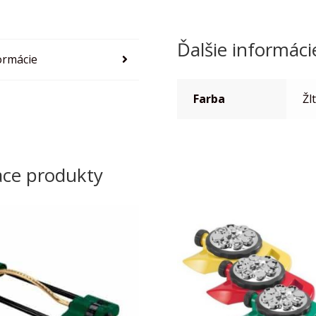
Ďalšie informáci
ormácie
Farba
Žl
ace produkty