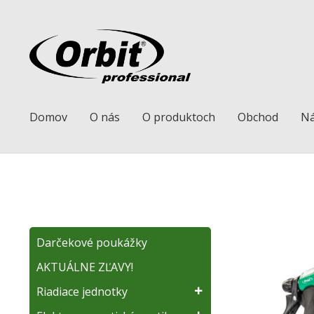
Preskočiť
Preskočiť
na
na
navigáciu
obsah
Domov
O nás
O produktoch
Obchod
Ná
Darčekové poukážky
AKTUÁLNE ZĽAVY!
Riadiace jednotky