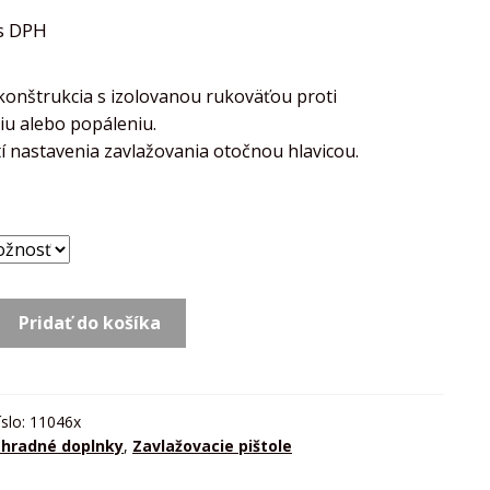
s DPH
 konštrukcia s izolovanou rukoväťou proti
iu alebo popáleniu.
í nastavenia zavlažovania otočnou hlavicou.
Pridať do košíka
ANÁ
CIA
íslo:
11046x
hradné doplnky
,
Zavlažovacie pištole