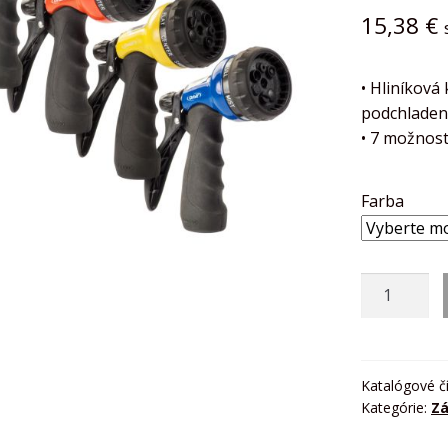
15,38
€
• Hliníková
podchladen
• 7 možnost
Farba
množstvo
POZINKOV
ZAVLAŽOVA
PIŠTOĽ
Katalógové č
Kategórie:
Zá