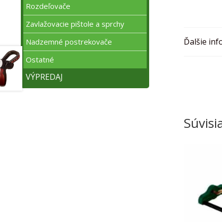
Rozdeľovače
Zavlažovacie pištole a sprchy
Ďalšie inf
Nadzemné postrekovače
Ostatné
VÝPREDAJ
Súvisi