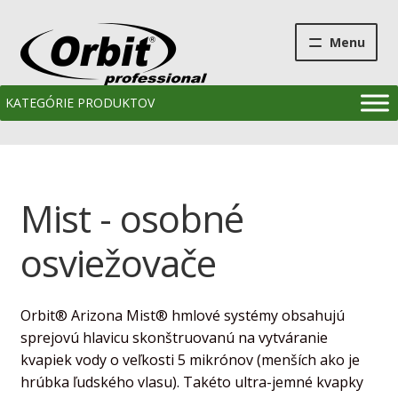
Preskočiť
Preskočiť
Menu
na
na
navigáciu
obsah
KATEGÓRIE PRODUKTOV
Domov
O nás
Expan
Mist - osobné
O produktoch
child
menu
osviežovače
Obchod
Návrhy
Orbit® Arizona Mist® hmlové systémy obsahujú
sprejovú hlavicu skonštruovanú na vytváranie
Realizácie
kvapiek vody o veľkosti 5 mikrónov (menších ako je
hrúbka ľudského vlasu). Takéto ultra-jemné kvapky
Expan
Tipy pre Vás