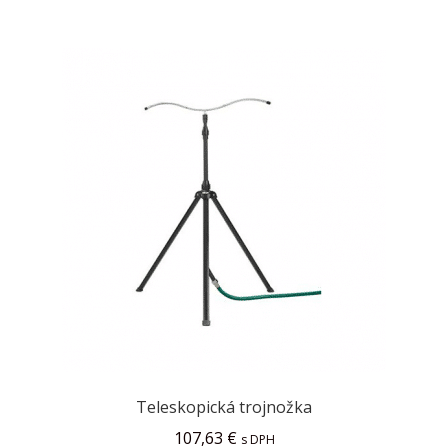
Teleskopická trojnožka
107,63
€
s DPH