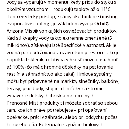
vody sa vyparujú v momente, kedy prídu do styku s
child
okolitým vzduchom – redukujú teploty až o 11°C.
menu
Kontakt
Tento vedecký prístup, známy ako hmlenie (misting –
evaporative cooling), je základom vývoja Orbit®
FAQ
Arizona Mist® vonkajších osviežovacích produktov.
Keď sú kvapky vody takto extrémne zmenšené (5
mikrónov), získavajú isté špecifické vlastnosti. Ak je
vodná para udržovaná v uzavretom priestore, ako je
napríklad skleník, relatívna vlhkosť môže dosiahnuť
až 100% (čo má ohromné dôsledky na pestovanie
rastlín a záhradníctvo ako také). Hmlové systémy
môžu byť pripevnené na markízy slnečníky, balkóny,
terasy, psie búdy, stajne, domčeky na strome,
vybavenie detských ihrísk a mnoho iných.
Prenosné Mist produkty si môžete zobrať so sebou
tam, kde ich práve potrebujete – pri opaľovaní,
opekačke, práci v záhrade, alebo pri oddychu počas
horúceho dňa. Potenciálne využitie hmlových