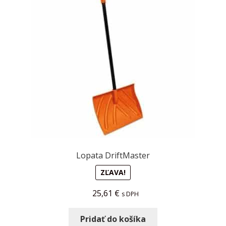
child
menu
Kontakt
FAQ
Lopata DriftMaster
ZĽAVA!
25,61
€
s DPH
Pridať do košíka