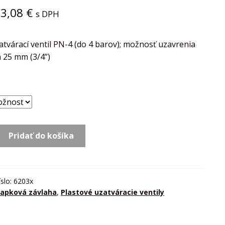
–
3,08
€
s DPH
atvárací ventil PN-4 (do 4 barov); možnosť uzavrenia
 25 mm (3/4”)
Pridať do košíka
íslo:
6203x
apková závlaha
,
Plastové uzatváracie ventily