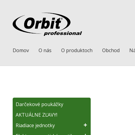
Preskočiť
Preskočiť
na
na
navigáciu
obsah
Domov
O nás
O produktoch
Obchod
Ná
Darčekové poukážky
AKTUÁLNE ZĽAVY!
Riadiace jednotky