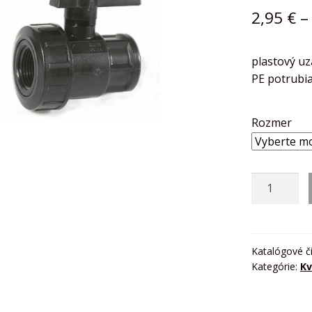
2,95
€
plastový uz
PE potrubia
Rozmer
množstvo
Plastový
uzatvárací
ventil,
2x
Katalógové č
Kategórie:
Kv
vnútorný
závit