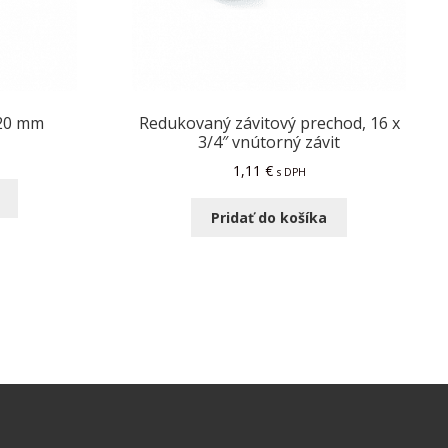
×20 mm
Redukovaný závitový prechod, 16 x
3/4″ vnútorný závit
1,11
€
s DPH
Pridať do košíka