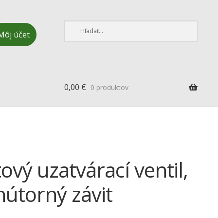
Môj účet
0,00
€
0 produktov
tový uzatvárací ventil,
nútorný závit