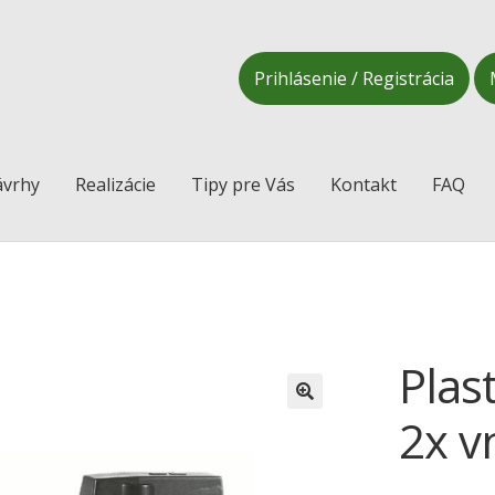
Prihlásenie / Registrácia
vrhy
Realizácie
Tipy pre Vás
Kontakt
FAQ
Plas
2x v