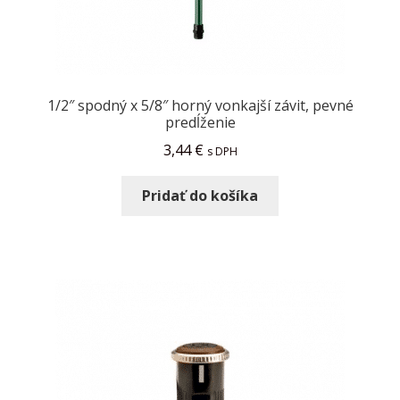
1/2″ spodný x 5/8″ horný vonkajší závit, pevné
predĺženie
3,44
€
s DPH
Pridať do košíka