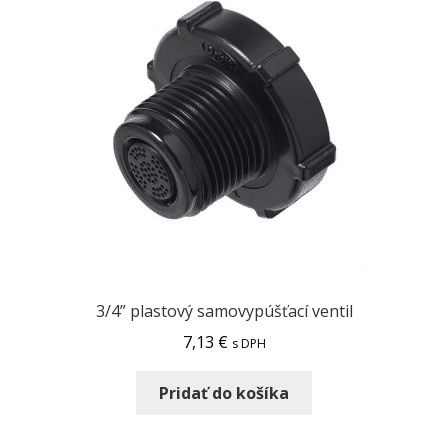
3/4” plastový samovypúšťací ventil
7,13
€
s DPH
Pridať do košíka