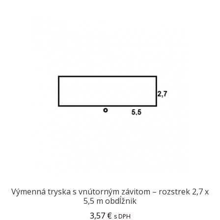
child
menu
Kontakt
FAQ
Výmenná tryska s vnútorným závitom – rozstrek 2,7 x
5,5 m obdĺžnik
3,57
€
s DPH