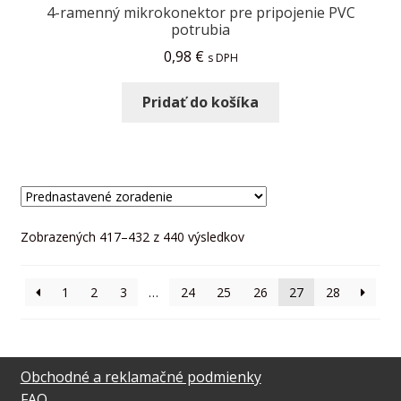
4-ramenný mikrokonektor pre pripojenie PVC
potrubia
0,98
€
s DPH
Pridať do košíka
Zobrazených 417–432 z 440 výsledkov
1
2
3
…
24
25
26
27
28
Obchodné a reklamačné podmienky
FAQ