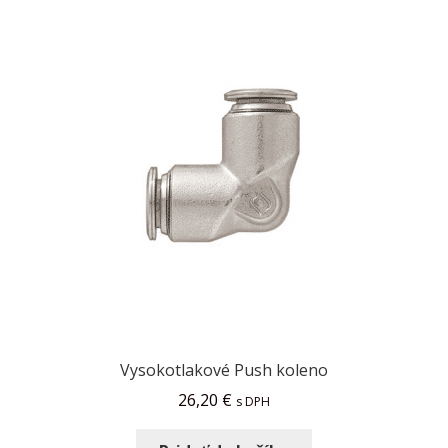
Vysokotlakové Push koleno
26,20
€
s DPH