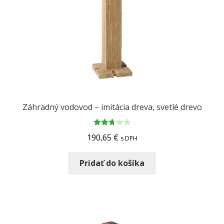
Záhradný vodovod – imitácia dreva, svetlé drevo
Hodno
190,65
€
s DPH
tenie
2.76
z
Pridať do košíka
5