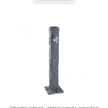
Záhradný vodovod – imitácia kameňa, antracitový