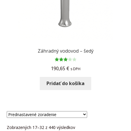
Záhradný vodovod – šedý
Hodnot
190,65
€
s DPH
enie
3.00
z
Pridať do košíka
5
Zobrazených 17–32 z 440 výsledkov