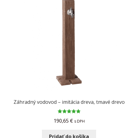
Záhradný vodovod – imitácia dreva, tmavé drevo
Hodnotenie
190,65
€
s DPH
5.00
z 5
Pridať do košíka