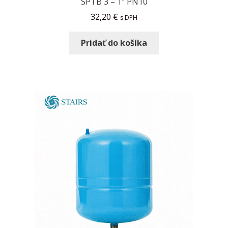
SPTB 3 – 1″ PN10
32,20
€
s DPH
Pridať do košíka