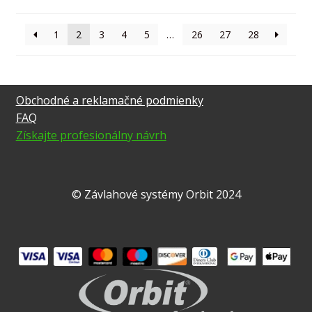
1
2
3
4
5
…
26
27
28
Obchodné a reklamačné podmienky
FAQ
Získajte profesionálny návrh
© Závlahové systémy Orbit 2024